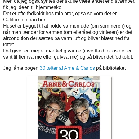
Men da jeg også syntes der skulle være andet end strømper,
fik jeg ideen til hjemmesko.
Det er ofte fodkoldt hos min bror, også selvom det er
Californien han bor i.
Huset er bygget til at holde varmen ude (om sommeren) og
når man tænder for varmen (om efteråret og vinteren) er det
aircondition der sættes på varm luft og bliver blæst ned fra
loftet.
Det giver en meget mærkelig varme (ihvertfald for os der er
vant til fjernvarme eller gulvvarme) og så bliver det fodkoldt.
Jeg lånte bogen
30 tøfter af Arne & Carlos
på biblioteket