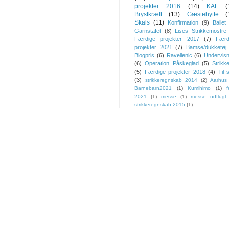
projekter 2016
(14)
KAL
(
Brystkræft
(13)
Gæstehytte
(
Skals
(11)
Konfirmation
(9)
Ballet
Garnstafet
(8)
Lises Strikkemostre
Færdige projekter 2017
(7)
Færd
projekter 2021
(7)
Bamse/dukketøj
Blogpris
(6)
Ravellenic
(6)
Undervisn
(6)
Operation Påskeglad
(5)
Strikk
(5)
Færdige projekter 2018
(4)
Til 
(3)
strikkeregnskab 2014
(2)
Aarhus
Barnebarn2021
(1)
Kumihimo
(1)
f
2021
(1)
messe
(1)
messe udflugt
strikkeregnskab 2015
(1)