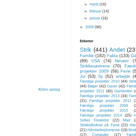
►
marts
(16)
►
februar
(14)
►
januar
(18)
►
2008
(96)
Etiketter
Strik
(441)
Andet
(23
Familie
(182)
Fakta
(133)
Ga
(89)
USA
(74)
Nevøer
(
Strikkesøstrene
(70)
Færdi
projekter 2009
(56)
Ferie
(
Jul
(53)
Sy
(52)
arbejde
(
Færdige projekter 2010
(44)
Stri
(44)
Bøger
(42)
Gaver
(42)
Færd
Ældre opslag
projekter 2011
(40)
Garnkisten
(
Færdige projekter 2013
(34)
Far
(31)
Færdige projekter 2012
(
Færdige projekter 2008
(
Færdige projekter 2015
(
Færdige projekter 2014
(25)
Sofies Forældre
(22)
Mad
(
Strikkefestival på Fanø
(22)
Hæ
(21)
Håndarbejdsmesse
(19)
Brod
(17)
Computer
(17)
Færd