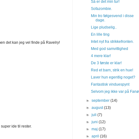
Så er det min tur!
Sofazombie.
Min tro følgesvend i disse
dage.
Lige pludselig..
En lille ting
Intet nyt fra strikkefronten.
men det kan jeg vel finde på Ravelry!
Med god samvittighed
4 mere klar!
De 3 første er klar!
Red et barn, strik en hue!
Laver hun egentlig noget?
Fantastisk vinduespynt
Selvom jeg ikke var på Fanø
►
september
(14)
►
august
(13)
►
juli
(7)
►
juni
(12)
uper ide til rester.
►
maj
(17)
►
april
(16)