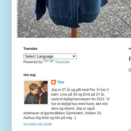
Translate
m
Powered by
Translate
D
Om mig
Tine
Jeg er 57 år og gift med Per. Vi har 2
børn. Line på 30 og Emil på 27 år,
samt et dejligt barnebarn fra 2021. Vi
har et dejligt hus med have, tæt ved
skov og strand. Jeg er også
indehaver af garnbutikken Garnkisten, Volden 19,
Aarhus Kig forbi og hils på mig :-)
Vis hele min profil
h