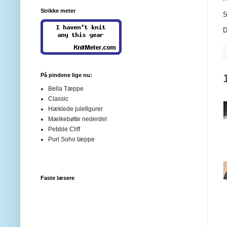
Strikke meter
S
D
På pindene lige nu:
Bella Tæppe
Classic
Hæklede julefigurer
Mælkebøtte nederdel
Pebble Cliff
Purl Soho tæppe
Faste læsere